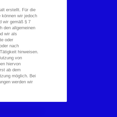
t erstellt. Für die
te können wir jedoch
d wir gemäß § 7
ch den allgemeinen
d wir als
te oder
oder nach
Tätigkeit hinweisen.
Nutzung von
en hiervon
erst ab dem
tzung möglich. Bei
ungen werden wir